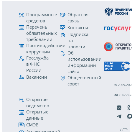
Программные
Обратная
средства
связь
Перечень
Контакты
обязательных
Подписка
требований
на
Противодействие
новости
коррупции
Об
Госслужба
использовании
в ФНС
информации
России
сайта
Вакансии
Общественный
совет
© 2005-202
ФНС Росси
Открытое
ведомство
Открытые
данные
СМЭВ
Дата
Аналитический