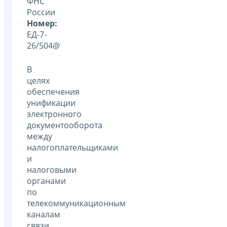
ФНС
России
Номер:
ЕД-7-
26/504@
В
целях
обеспечения
унификации
электронного
документооборота
между
налогоплательщиками
и
налоговыми
органами
по
телекоммуникационным
каналам
связи