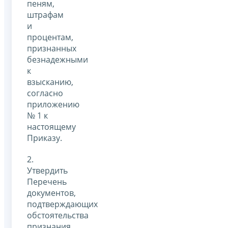
пеням,
штрафам
и
процентам,
признанных
безнадежными
к
взысканию,
согласно
приложению
№ 1 к
настоящему
Приказу.
2.
Утвердить
Перечень
документов,
подтверждающих
обстоятельства
признания