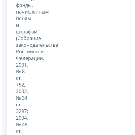
фонды,
начисленным
пеням
и
штрафам"
(Собрание
законодательства
Российской
Федерации,
2001,
№ 8,
ст.
752;
2002,
№ 34,
ст.
3297;
2004,
№ 48,
ст.