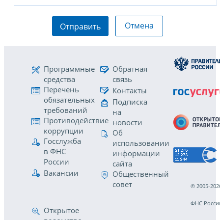
Отмена
Отправить
Программные
Обратная
средства
связь
Перечень
Контакты
обязательных
Подписка
требований
на
Противодействие
новости
коррупции
Об
Госслужба
использовании
в ФНС
информации
России
сайта
Вакансии
Общественный
совет
© 2005-202
ФНС Росси
Открытое