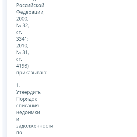
Российской
Федерации,
2000,
№ 32,
ст.
3341;
2010,
№ 31,
ст.
4198)
приказываю:
1.
Утвердить
Порядок
списания
недоимки
и
задолженности
по