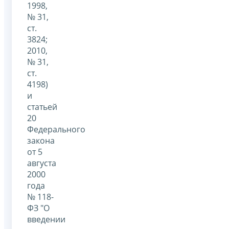
1998,
№ 31,
ст.
3824;
2010,
№ 31,
ст.
4198)
и
статьей
20
Федерального
закона
от 5
августа
2000
года
№ 118-
ФЗ "О
введении