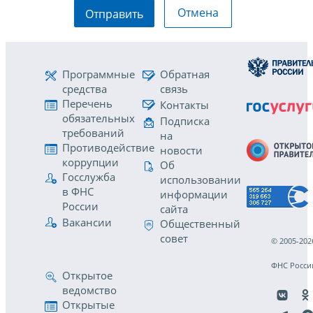
Отмена
Отправить
Программные
Обратная
средства
связь
Перечень
Контакты
обязательных
Подписка
требований
на
Противодействие
новости
коррупции
Об
Госслужба
использовании
в ФНС
информации
России
сайта
Вакансии
Общественный
совет
© 2005-202
ФНС Росси
Открытое
ведомство
Открытые