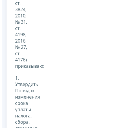
ст.
3824;
2010,
№ 31,
ст.
4198;
2016,
№ 27,
ст.
4176)
приказываю:
1.
Утвердить
Порядок
изменения
срока
уплаты
налога,
сбора,