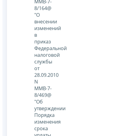
ММВ-7-
8/164@
"О
внесении
изменений
в
приказ
Федеральной
налоговой
службы
от
28.09.2010
N
ММВ-7-
8/469@
"Об
утверждении
Порядка
изменения
срока
уплаты