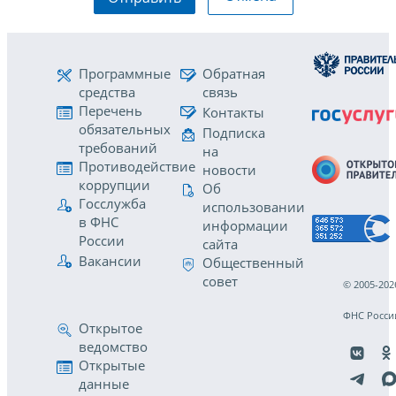
Программные
Обратная
средства
связь
Перечень
Контакты
обязательных
Подписка
требований
на
Противодействие
новости
коррупции
Об
Госслужба
использовании
в ФНС
информации
России
сайта
Вакансии
Общественный
совет
© 2005-202
ФНС Росси
Открытое
ведомство
Открытые
данные