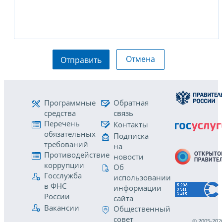
Отмена
Отправить
Программные
Обратная
средства
связь
Перечень
Контакты
обязательных
Подписка
требований
на
Противодействие
новости
коррупции
Об
Госслужба
использовании
в ФНС
информации
России
сайта
Вакансии
Общественный
совет
© 2005-202