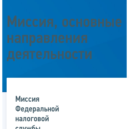
Миссия, основные
направления
деятельности
Миссия
Федеральной
налоговой
службы