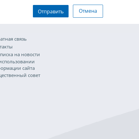
Отмена
Отправить
атная связь
такты
писка на новости
использовании
ормации сайта
ественный совет