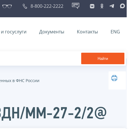
8-800-222-2222
и госуслуги
Документы
Контакты
ENG
Найти
енных в ФНС России
/3ДН/ММ-27-2/2@