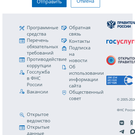
Отмена
Отправить
Программные
Обратная
средства
связь
Перечень
Контакты
обязательных
Подписка
требований
на
Противодействие
новости
коррупции
Об
Госслужба
использовании
в ФНС
информации
России
сайта
Вакансии
Общественный
совет
© 2005-202
ФНС Росси
Открытое
ведомство
Открытые
данные