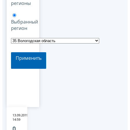
регионы
Выбранный
регион
Применить
13.09.2019
14:59
О