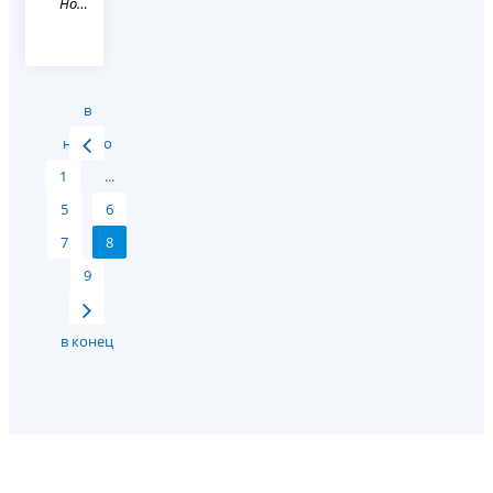
Новость
в
начало
1
...
5
6
7
8
9
в конец