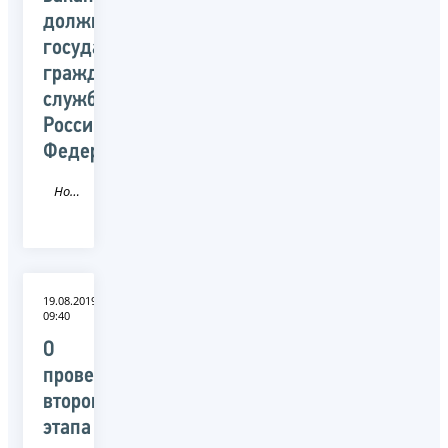
должностей
государственной
гражданской
службы
Российской
Федерации
Новость
19.08.2019
09:40
О
проведении
второго
этапа