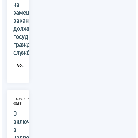
на
замещение
вакантных
должностей
государственной
гражданской
службы
Новость
13.08.2019
08:33
О
включении
в