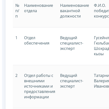
№
Наименование
Наименование
Ф.И.О.
п/
отдела
вакантной
победи
п
должности
конкур
1
Отдел
Ведущий
Гусейн
обеспечения
специалист-
Гюльба
эксперт
Шохрад
кызы
2
Отдел работы с
Ведущий
Татарн
внешними
специалист-
Валери
источниками и
эксперт
Иванов
предоставления
информации