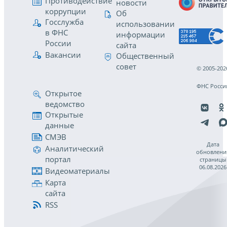
Противодействие
новости
коррупции
Об
Госслужба
использовании
в ФНС
информации
России
сайта
Вакансии
Общественный
совет
© 2005-202
ФНС Росси
Открытое
ведомство
Открытые
данные
СМЭВ
Дата
Аналитический
обновлени
портал
страницы
06.08.2026
Видеоматериалы
Карта
сайта
RSS