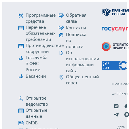
Программные
Обратная
средства
связь
Перечень
Контакты
обязательных
Подписка
требований
на
Противодействие
новости
коррупции
Об
Госслужба
использовании
в ФНС
информации
России
сайта
Вакансии
Общественный
совет
© 2005-202
ФНС Росси
Открытое
ведомство
Открытые
данные
СМЭВ
Дата