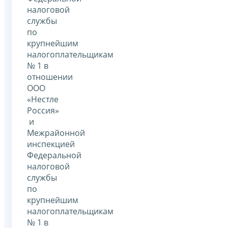
налоговой
службы
по
крупнейшим
налогоплательщикам
№ 1 в
отношении
ООО
«Нестле
Россия»
и
Межрайонной
инспекцией
Федеральной
налоговой
службы
по
крупнейшим
налогоплательщикам
№ 1 в