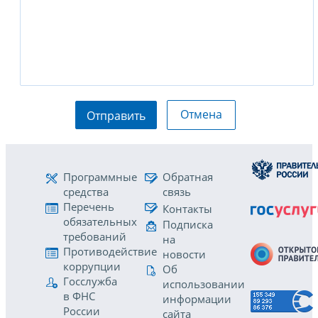
Отмена
Отправить
Программные
Обратная
средства
связь
Перечень
Контакты
обязательных
Подписка
требований
на
Противодействие
новости
коррупции
Об
Госслужба
использовании
в ФНС
информации
России
сайта