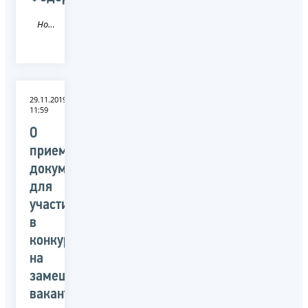
Новость
29.11.2019
11:59
О
приеме
документов
для
участия
в
конкурсе
на
замещение
вакантных