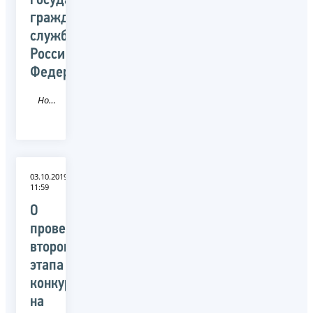
государственной
гражданской
службы
Российской
Федерации
Новость
03.10.2019
11:59
О
проведении
второго
этапа
конкурса
на