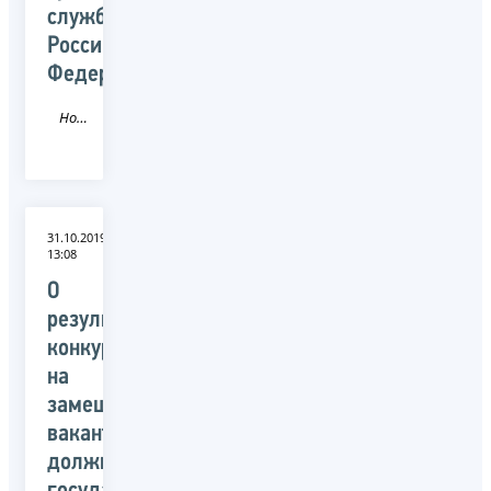
службы
Российской
Федерации
Новость
31.10.2019
13:08
О
результатах
конкурса
на
замещение
вакантных
должностей