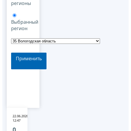
регионы
Выбранный
регион
Применить
22.06.2020
12:47
О