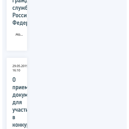
гражданской
службы
Российской
Федерации
Новость
29.05.2019
16:10
О
приеме
документов
для
участия
в
конкурсе