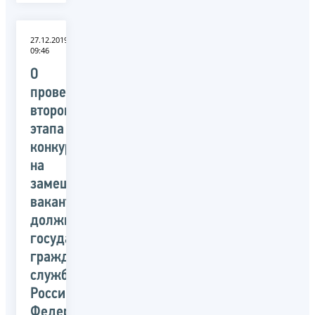
27.12.2019
09:46
О
проведении
второго
этапа
конкурса
на
замещение
вакантных
должностей
государственной
гражданской
службы
Российской
Федерации