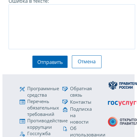
Ошибка в тексте:
Отмена
Отправить
Программные
Обратная
средства
связь
Перечень
Контакты
обязательных
Подписка
требований
на
Противодействие
новости
коррупции
Об
Госслужба
использовании