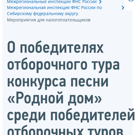
Межрегиональные инспекции ФНС России
Межрегиональная инспекция ФНС России по
Сибирскому федеральному округу
Мероприятия для налогоплательщиков
О победителях
отборочного тура
конкурса песни
«Родной дом»
среди победителе
отборочных туров