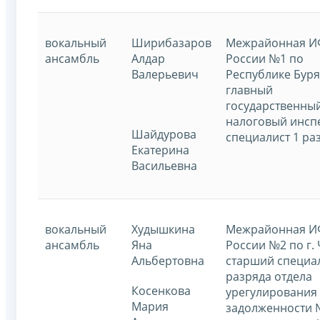
вокальный
Ширибазаров
Межрайонная 
ансамбль
Алдар
России №1 по
Валерьевич
Республике Буря
главный
государственны
налоговый инспе
Шайдурова
специалист 1 ра
Екатерина
Васильевна
вокальный
Худышкина
Межрайонная 
ансамбль
Яна
России №2 по г. 
Альбертовна
старший специал
разряда отдела
Косенкова
урегулирования
Мария
задолженности 