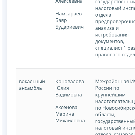
Алексеевна
государственны
налоговый инсп
Намсараев
отдела
Баяр
предпроверочн
Будариевич
анализа и
истребования
документов,
специалист 1 ра
правового отде
вокальный
Коновалова
Межрайонная 
ансамбль
Юлия
России по
Вадимовна
крупнейшим
налогоплатель
Аксенова
по Новосибирск
Марина
области,
Михайловна
государственны
налоговый инсп
отдела камерал