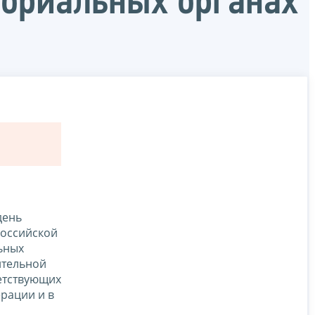
ториальных органах
день
Российской
ьных
ительной
ветствующих
рации и в