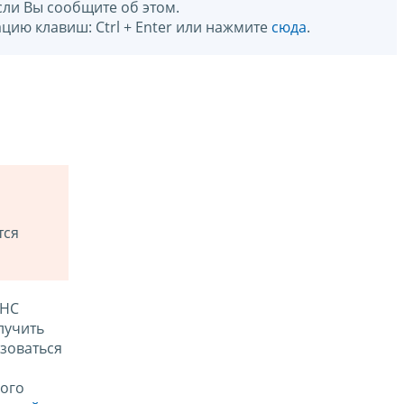
сли Вы сообщите об этом.
цию клавиш: Ctrl + Enter или нажмите
сюда
.
тся
ФНС
лучить
зоваться
ого