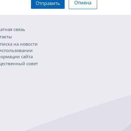
Отмена
Отправить
атная связь
такты
писка на новости
использовании
ормации сайта
ественный совет