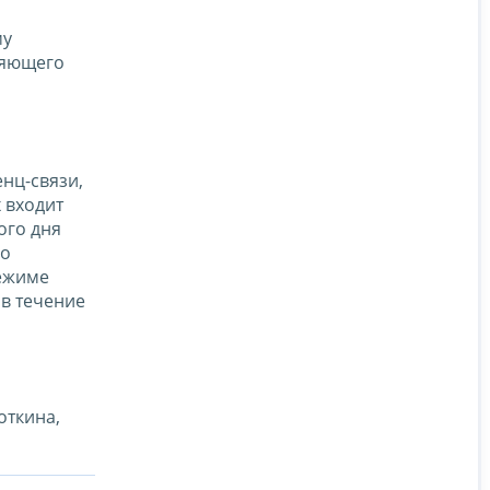
му
ряющего
нц-связи,
 входит
ого дня
го
режиме
 в течение
откина,