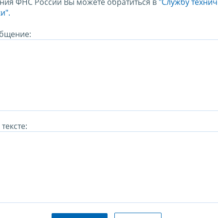
ния ФНС России Вы можете обратиться в
"Службу техни
и".
бщение:
тексте: