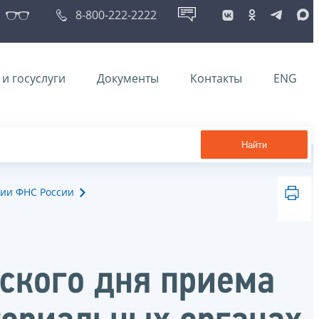
8-800-222-2222
и госуслуги
Документы
Контакты
ENG
Найти
ии ФНС России
ского дня приема