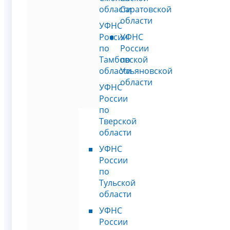
области
Саратовской
области
УФНС
России
УФНС
по
России
Тамбовской
по
области
Ульяновской
области
УФНС
России
по
Тверской
области
УФНС
России
по
Тульской
области
УФНС
России