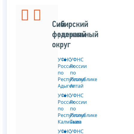
Южный
Сибирский
федеральный
федеральный
округ
округ
УФНС
УФНС
России
России
по
по
Республике
Республике
Адыгея
Алтай
УФНС
УФНС
России
России
по
по
Республике
Республике
Калмыкия
Тыва
УФНС
УФНС