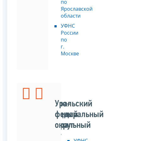
по
Ярославской
области
УФНС
России
по
г.
Москве
Северо-
Уральский
Западный
федеральный
федеральный
округ
округ
УФНС