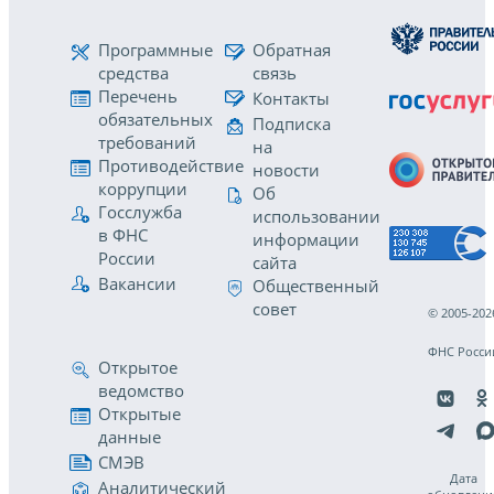
Программные
Обратная
средства
связь
Перечень
Контакты
обязательных
Подписка
требований
на
Противодействие
новости
коррупции
Об
Госслужба
использовании
в ФНС
информации
России
сайта
Вакансии
Общественный
совет
© 2005-202
ФНС Росси
Открытое
ведомство
Открытые
данные
СМЭВ
Дата
Аналитический