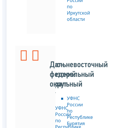
России
по
Иркутской
области
Северо-
Дальневосточный
Кавказский
федеральный
федеральный
округ
округ
УФНС
России
УФНС
по
России
Республике
по
Бурятия
Республике