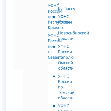
-
УФНС
Кузбассу
России
по
УФНС
Республике
России
Крым
по
Новосибирской
УФНС
области
России
по
УФНС
г.
России
Севастополю
по
Омской
области
УФНС
России
по
Томской
области
УФНС