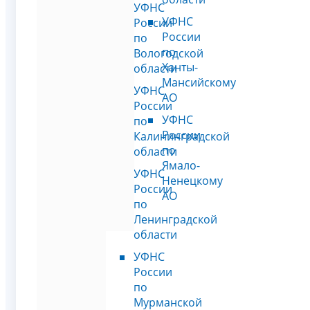
УФНС
УФНС
России
России
по
по
Вологодской
Ханты-
области
Мансийскому
УФНС
АО
России
УФНС
по
России
Калининградской
по
области
Ямало-
УФНС
Ненецкому
России
АО
по
Ленинградской
области
УФНС
России
по
Мурманской