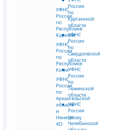
России
УФНС
по
России
Курганской
по
области
Республике
УФНС
Карелия
России
УФНС
по
России
Свердловской
по
области
Республике
УФНС
Коми
России
УФНС
по
России
Тюменской
по
области
Архангельской
УФНС
области
России
и
по
Ненецкому
Челябинской
АО
области