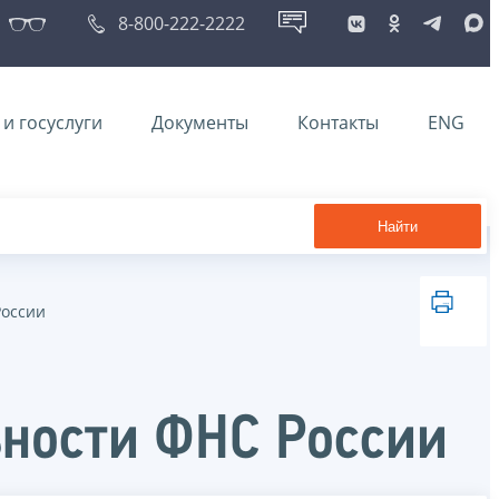
8-800-222-2222
и госуслуги
Документы
Контакты
ENG
Найти
России
ьности ФНС России