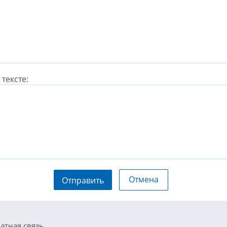
тексте:
Отмена
Отправить
атная связь