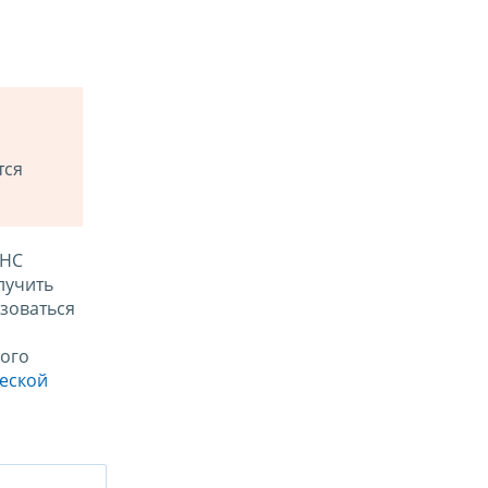
тся
ФНС
лучить
зоваться
ого
ческой