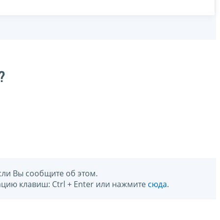
?
сли Вы сообщите об этом.
цию клавиш: Ctrl + Enter или нажмите
сюда
.