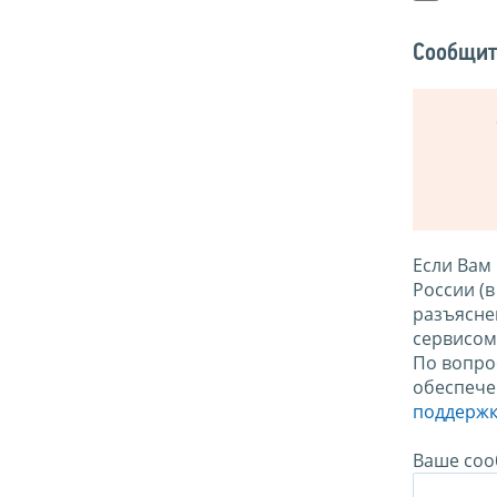
Сообщит
Если Вам
России (
разъясне
сервисо
По вопро
обеспече
поддержк
Ваше соо