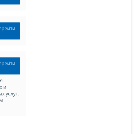
ерейти
ерейти
ия
х и
х услуг,
ом