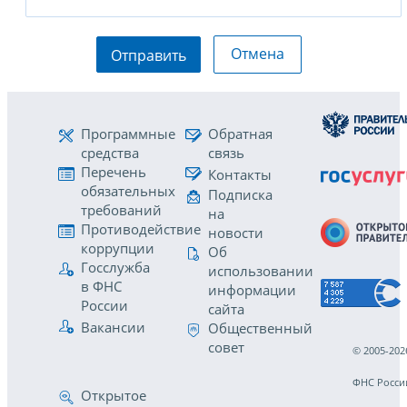
Отмена
Отправить
Программные
Обратная
средства
связь
Перечень
Контакты
обязательных
Подписка
требований
на
Противодействие
новости
коррупции
Об
Госслужба
использовании
в ФНС
информации
России
сайта
Вакансии
Общественный
совет
© 2005-202
ФНС Росси
Открытое