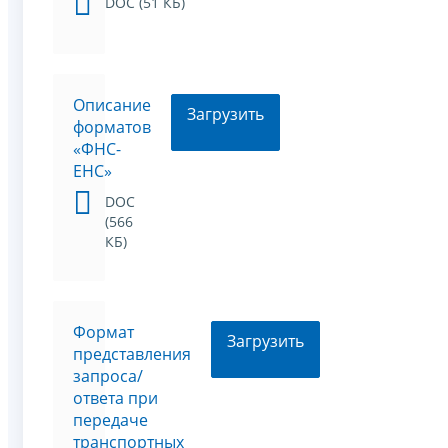
DOC (51 КБ)
Описание
Загрузить
форматов
«ФНС-
ЕНС»
DOC
(566
КБ)
Формат
Загрузить
представления
запроса/
ответа при
передаче
транспортных