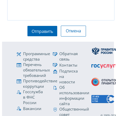
Отмена
Отправить
Программные
Обратная
средства
связь
Перечень
Контакты
обязательных
Подписка
требований
на
Противодействие
новости
коррупции
Об
Госслужба
использовании
в ФНС
информации
России
сайта
Вакансии
Общественный
совет
© 2005-202