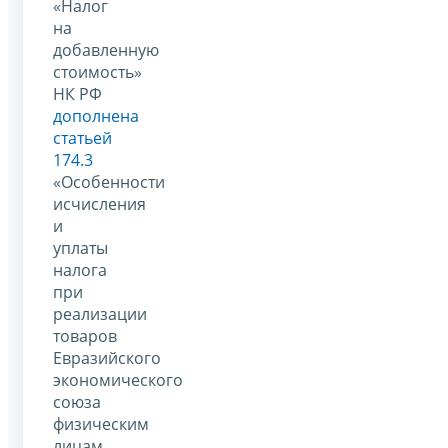
«Налог
на
добавленную
стоимость»
НК РФ
дополнена
статьей
174.3
«Особенности
исчисления
и
уплаты
налога
при
реализации
товаров
Евразийского
экономического
союза
физическим
лицам