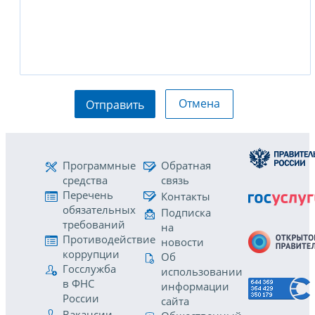
Отмена
Отправить
Программные
Обратная
средства
связь
Перечень
Контакты
обязательных
Подписка
требований
на
Противодействие
новости
коррупции
Об
Госслужба
использовании
в ФНС
информации
России
сайта
Вакансии