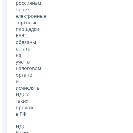
россиянам
через
электронные
торговые
площадки
ЕАЭС,
обязаны
встать
на
учет в
налоговом
органе
и
исчислять
НДС с
таких
продаж
в РФ.
НДС
будет