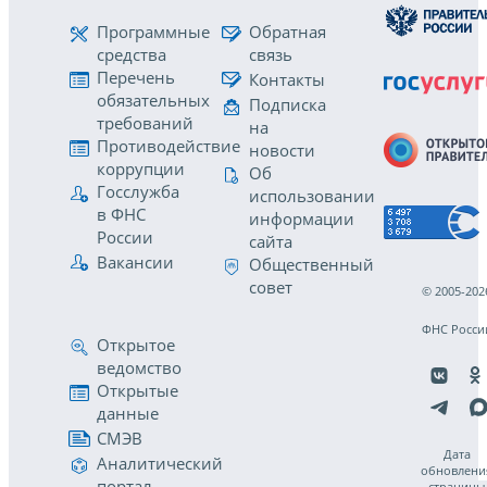
Программные
Обратная
средства
связь
Перечень
Контакты
обязательных
Подписка
требований
на
Противодействие
новости
коррупции
Об
Госслужба
использовании
в ФНС
информации
России
сайта
Вакансии
Общественный
совет
© 2005-202
ФНС Росси
Открытое
ведомство
Открытые
данные
СМЭВ
Дата
Аналитический
обновлени
портал
страницы