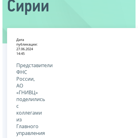
Сирии
Дата
публикации:
27.06.2024
14:45
Представители
ФНС
России,
АО
«ГНИВЦ»
поделились
с
коллегами
из
Главного
управления