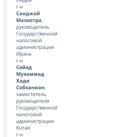
г-н
Санджай
Малхотра
,
руководитель
Государственной
налоговой
администрации
Ирана
г-н
Сейед
Мухаммад
Хади
Собханиан
,
заместитель
руководителя
Государственной
налоговой
администрации
Китая
г-н