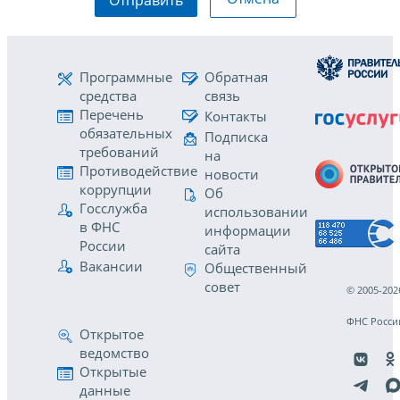
Программные
Обратная
средства
связь
Перечень
Контакты
обязательных
Подписка
требований
на
Противодействие
новости
коррупции
Об
Госслужба
использовании
в ФНС
информации
России
сайта
Вакансии
Общественный
совет
© 2005-202
ФНС Росси
Открытое
ведомство
Открытые
данные