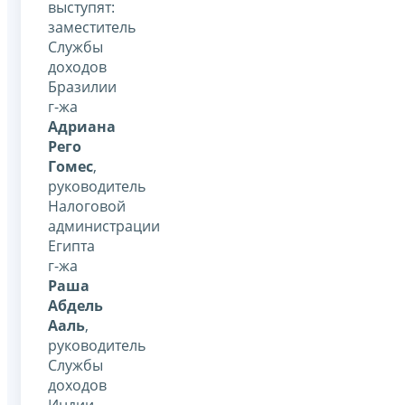
выступят:
заместитель
Службы
доходов
Бразилии
г-жа
Адриана
Рего
Гомес
,
руководитель
Налоговой
администрации
Египта
г-жа
Раша
Абдель
Ааль
,
руководитель
Службы
доходов
Индии