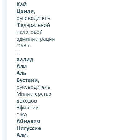
Кай
Цзили
,
руководитель
Федеральной
налоговой
администрации
ОАЭ г-
н
Халид
Али
Аль
Бустани
,
руководитель
Министерства
доходов
Эфиопии
г-жа
Айналем
Нигуссие
Али
,