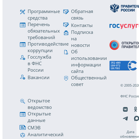
Программные
Обратная
средства
связь
Перечень
Контакты
обязательных
Подписка
требований
на
Противодействие
новости
коррупции
Об
Госслужба
использовании
в ФНС
информации
России
сайта
Вакансии
Общественный
совет
© 2005-202
ФНС Росси
Открытое
ведомство
Открытые
данные
СМЭВ
Дата
Аналитический
обновлени