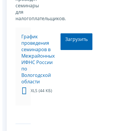
семинары
для
налогоплательщиков.
График
Загрузить
проведения
семинаров в
Межрайонных
ИФНС России
по
Вологодской
области
XLS (44 КБ)