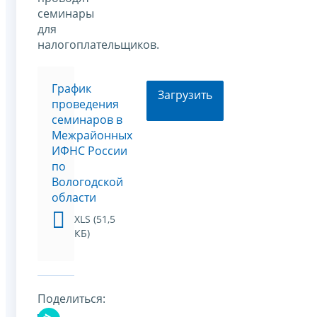
семинары
для
налогоплательщиков.
График
Загрузить
проведения
семинаров в
Межрайонных
ИФНС России
по
Вологодской
области
XLS (51,5
КБ)
Поделиться: