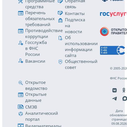
Программные
Обратная
средства
связь
Перечень
Контакты
обязательных
Подписка
требований
на
Противодействие
новости
коррупции
Об
Госслужба
использовании
в ФНС
информации
России
сайта
Вакансии
Общественный
совет
© 2005-202
ФНС Росси
Открытое
ведомство
Открытые
данные
СМЭВ
Дата
Аналитический
обновлени
портал
страницы
09.08.2026
Видеоматериалы