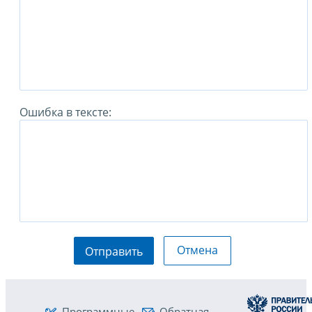
Ошибка в тексте:
Отмена
Отправить
Программные
Обратная