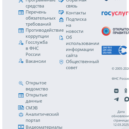
средства
связь
Перечень
Контакты
обязательных
Подписка
требований
на
Противодействие
новости
коррупции
Об
Госслужба
использовании
в ФНС
информации
России
сайта
Вакансии
Общественный
совет
© 2005-202
ФНС Росси
Открытое
ведомство
Открытые
данные
СМЭВ
Дата
Аналитический
обновлени
портал
страницы
12.03.2025
Видеоматериалы