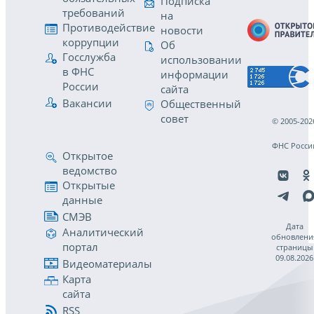
Подписка
требований
на
Противодействие
новости
коррупции
Об
Госслужба
использовании
в ФНС
информации
России
сайта
Вакансии
Общественный
совет
© 2005-202
ФНС Росси
Открытое
ведомство
Открытые
данные
СМЭВ
Дата
Аналитический
обновлени
портал
страницы
09.08.2026
Видеоматериалы
Карта
сайта
RSS