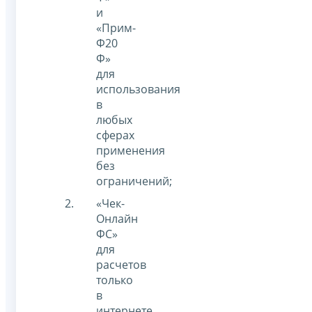
и
«Прим-
Ф20
Ф»
для
использования
в
любых
сферах
применения
без
ограничений;
«Чек-
Онлайн
ФС»
для
расчетов
только
в
интернете.