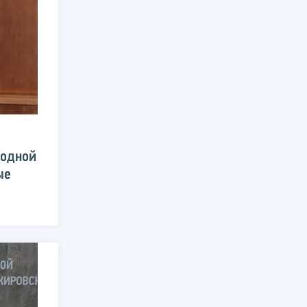
родной
ые