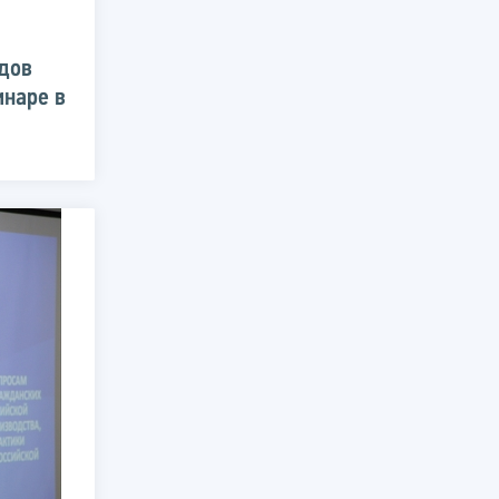
дов
наре в