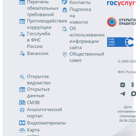
Перечень
Контакты
обязательных
Подписка
требований
на
Противодействие
новости
коррупции
Об
Госслужба
использовании
в ФНС
информации
России
сайта
Вакансии
Общественный
совет
© 2005-202
ФНС Росси
Открытое
ведомство
Открытые
данные
СМЭВ
Дата
Аналитический
обновлени
портал
страницы
06.06.2022
Видеоматериалы
Карта