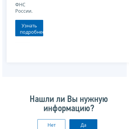
ФНС
России.
Узнать
подробнее
Нашли ли Вы нужную
информацию?
Нет
Да