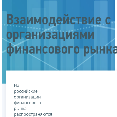
Взаимодействие с
организациями
финансового рынк
На
российские
организации
финансового
рынка
распространяются