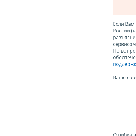
Если Вам
России (
разъясне
сервисо
По вопро
обеспече
поддержк
Ваше соо
Ошибка в 