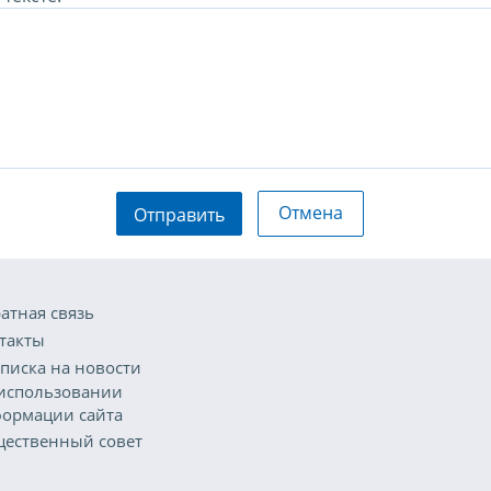
Отмена
Отправить
атная связь
такты
писка на новости
использовании
ормации сайта
ественный совет