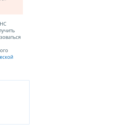
ФНС
лучить
зоваться
ого
ческой