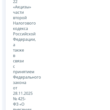
22
«Акцизы»
части
второй
Налогового
кодекса
Российской
Федерации,
а
также
в
связи
с
принятием
Федерального
закона
от
28.11.2025
№ 425-
ФЗ «О
внесении