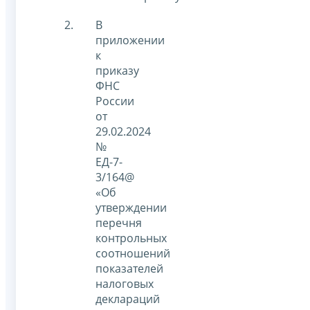
В
приложении
к
приказу
ФНС
России
от
29.02.2024
№
ЕД-7-
3/164@
«Об
утверждении
перечня
контрольных
соотношений
показателей
налоговых
деклараций