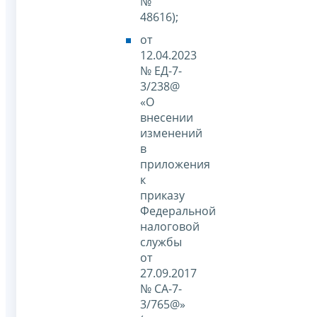
№
48616);
от
12.04.2023
№ ЕД-7-
3/238@
«О
внесении
изменений
в
приложения
к
приказу
Федеральной
налоговой
службы
от
27.09.2017
№ СА-7-
3/765@»