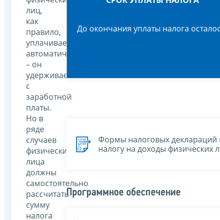
СРОК УПЛАТЫ НАЛОГА
лиц,
как
До окончания уплаты налога осталос
правило,
уплачивается
автоматически
– он
удерживается
с
заработной
платы.
Но в
ряде
Формы налоговых деклараций 
случаев
налогу на доходы физических 
физические
лица
должны
самостоятельно
Программное обеспечение
рассчитать
сумму
налога