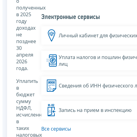
о
полученных
в 2025
Электронные сервисы
году
доходах
не
Личный кабинет для физических
позднее
30
апреля
Уплата налогов и пошлин физич
2026
лиц
года.
Уплатить
Сведения об ИНН физического 
в
бюджет
сумму
НДФЛ,
Запись на прием в инспекцию
исчисленную
в
таких
Все сервисы
налоговых