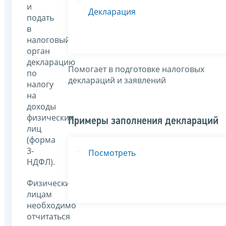
и
Декларация
подать
в
налоговый
орган
декларацию
Помогает в подготовке налоговых
по
деклараций и заявлений
налогу
на
доходы
физических
Примеры заполнения деклараций
лиц
(форма
3-
Посмотреть
НДФЛ).
Физическим
лицам
необходимо
отчитаться