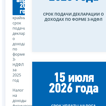
апреля
2026
года
СРОК ПОДАЧИ ДЕКЛАРАЦИИ О
крайний
ДОХОДАХ ПО ФОРМЕ 3-НДФЛ
срок
подачи
декларации
о
доходах
по
форме
3-
НДФЛ
за
15 июля
2025
год
2026 года
Налог
на
доходы
физических