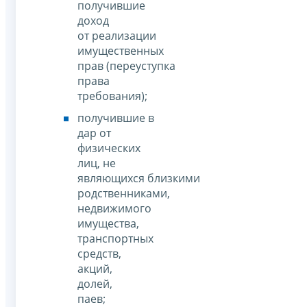
получившие
доход
от реализации
имущественных
прав (переуступка
права
требования);
получившие в
дар от
физических
лиц, не
являющихся близкими
родственниками,
недвижимого
имущества,
транспортных
средств,
акций,
долей,
паев;