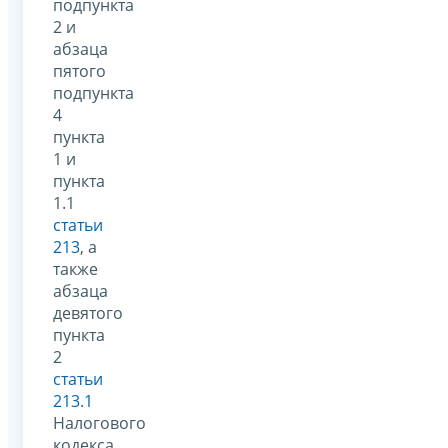
подпункта
2 и
абзаца
пятого
подпункта
4
пункта
1 и
пункта
1.1
статьи
213
, а
также
абзаца
девятого
пункта
2
статьи
213.1
Налогового
кодекса