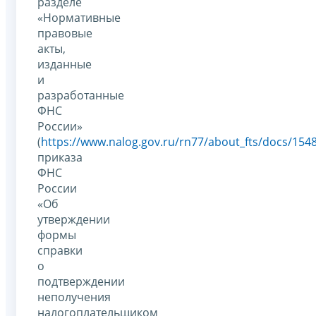
разделе
«Нормативные
правовые
акты,
изданные
и
разработанные
ФНС
России»
(
https://www.nalog.gov.ru/rn77/about_fts/docs/154
приказа
ФНС
России
«Об
утверждении
формы
справки
о
подтверждении
неполучения
налогоплательщиком