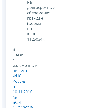
на
долгосрочные
сбережения
граждан
(форма
по
КНД
1125034).
В
связи
с
изложенным
письмо
ФНС
России
от
10.11.2016
№
БС-4-
11/21262@