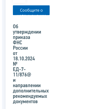
Сообщите о
неприменении
налоговым
органом
Об
указанного
утверждении
письма
приказа
ФНС
России
от
18.10.2024
№
ЕД-7-
11/876@
и
направлении
дополнительных
рекомендуемых
документов