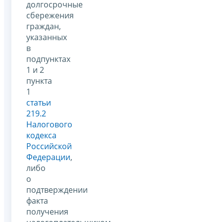
долгосрочные
сбережения
граждан,
указанных
в
подпунктах
1 и 2
пункта
1
статьи
219.2
Налогового
кодекса
Российской
Федерации
,
либо
о
подтверждении
факта
получения