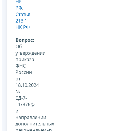
НК
РФ
,
Статья
213.1
НК РФ
Вопрос:
Об
утверждении
приказа
ФНС
России
от
18.10.2024
№
ЕД-7-
11/876@
и
направлении
дополнительных
рекомендуемых