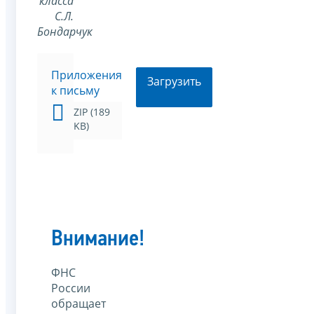
класса
С.Л.
Бондарчук
Приложения
Загрузить
к письму
ZIP (189
KB)
Внимание!
ФНС
России
обращает