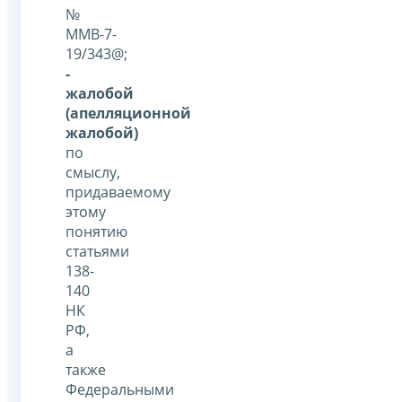
№
ММВ-7-
19/343@;
-
жалобой
(апелляционной
жалобой)
по
смыслу,
придаваемому
этому
понятию
статьями
138-
140
НК
РФ,
а
также
Федеральными