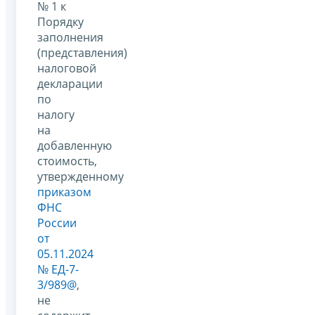
№ 1 к
Порядку
заполнения
(представления)
налоговой
декларации
по
налогу
на
добавленную
стоимость,
утвержденному
приказом
ФНС
России
от
05.11.2024
№ ЕД-7-
3/989@
,
не