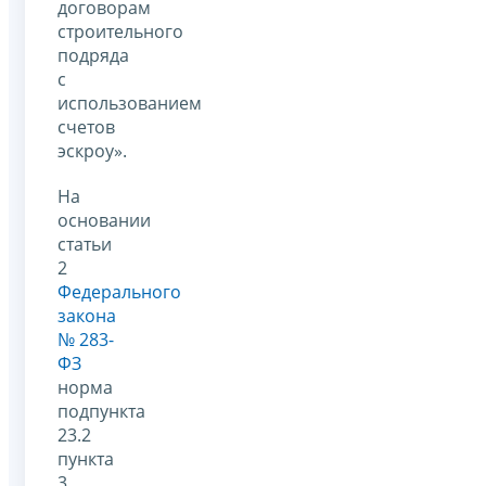
договорам
строительного
подряда
с
использованием
счетов
эскроу».
На
основании
статьи
2
Федерального
закона
№ 283-
ФЗ
норма
подпункта
23.2
пункта
3