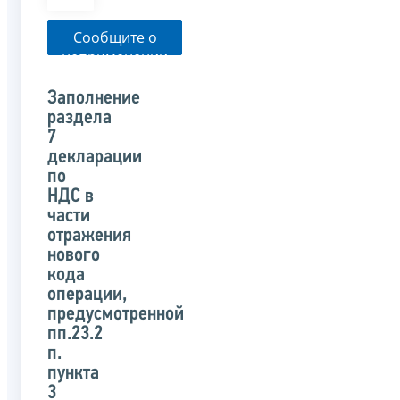
Сообщите о
неприменении
налоговым
органом
Заполнение
указанного
раздела
письма
7
декларации
по
НДС в
части
отражения
нового
кода
операции,
предусмотренной
пп.23.2
п.
пункта
3