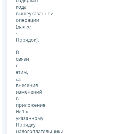
содержит
кода
вышеуказанной
операции
(далее
-
Порядок).
В
связи
с
этим,
до
внесения
изменений
в
приложение
№ 1 к
указанному
Порядку
налогоплательщики