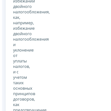
избежании
двойного
налогообложения,
как,
например,
избежание
двойного
налогообложения
и
уклонение
от
уплаты
налогов,
и с
учетом
таких
основных
принципов
договоров,
как
предотвращение