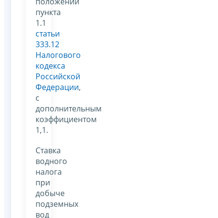
положений
пункта
1.1
статьи
333.12
Налогового
кодекса
Российской
Федерации
,
с
дополнительным
коэффициентом
1,1.
Ставка
водного
налога
при
добыче
подземных
вод