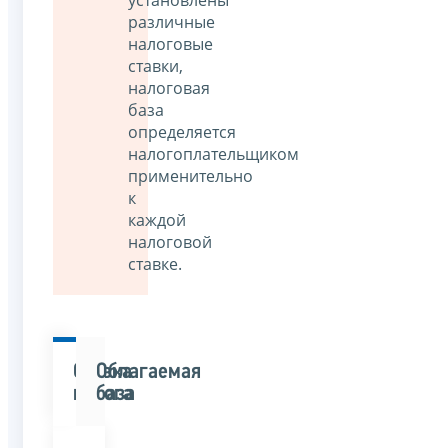
установлены
различные
налоговые
ставки,
налоговая
база
определяется
налогоплательщиком
применительно
к
каждой
налоговой
ставке.
Ставка
Облагаемая
налога
база