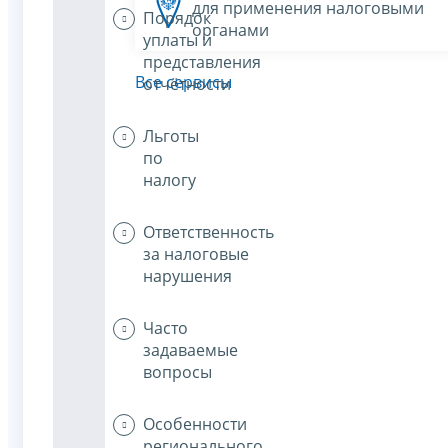
для применения налоговыми
Порядок
органами
уплаты и
представления
Все сервисы
отчётности
Льготы
по
налогу
Ответственность
за налоговые
нарушения
Часто
задаваемые
вопросы
Особенности
регионального