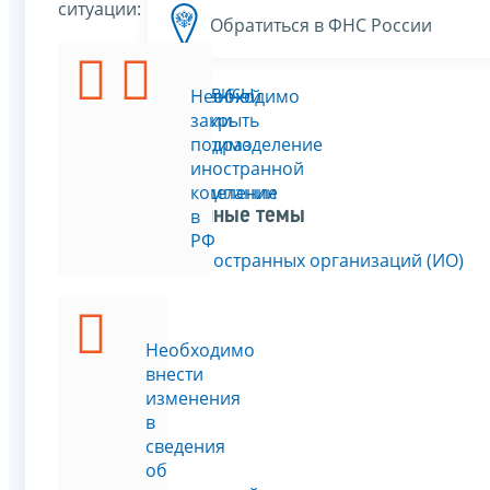
ситуации:
Обратиться в ФНС России
Все сервисы
Иностранной
Необходимо
компании
закрыть
необходимо
подразделение
создать
иностранной
подразделение
компании
Связанные темы
в
в
РФ
РФ
Учёт иностранных организаций (ИО)
Необходимо
внести
изменения
в
сведения
об