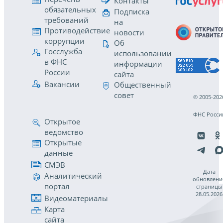
Контакты
обязательных
Подписка
требований
на
Противодействие
новости
коррупции
Об
Госслужба
использовании
в ФНС
информации
России
сайта
Вакансии
Общественный
совет
© 2005-202
ФНС Росси
Открытое
ведомство
Открытые
данные
СМЭВ
Дата
Аналитический
обновлени
портал
страницы
28.05.2026
Видеоматериалы
Карта
сайта