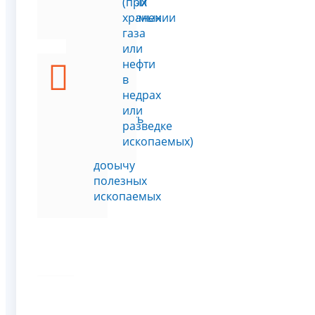
полезных
(при
ископаемых
хранении
газа
или
нефти
в
Я
недрах
должен
или
оплатить
разведке
налог
ископаемых)
на
добычу
полезных
ископаемых