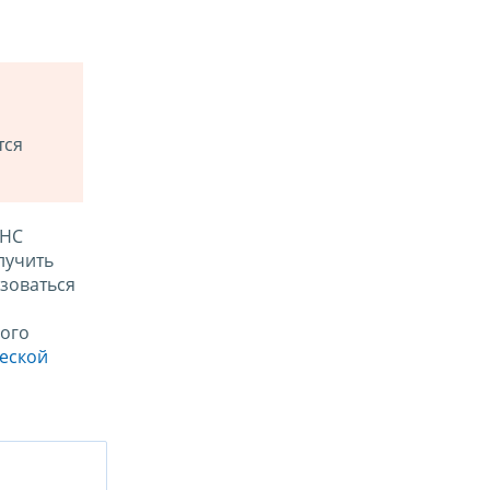
тся
ФНС
лучить
зоваться
ого
ческой