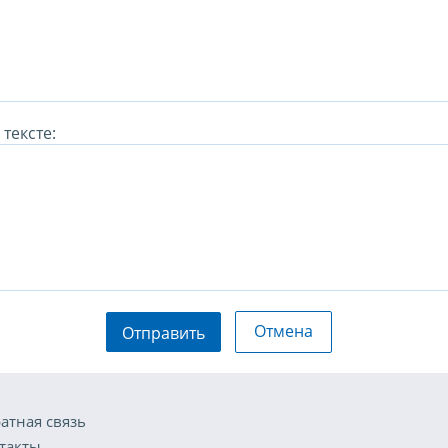
тексте:
Отмена
Отправить
атная связь
такты