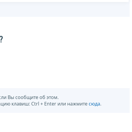
?
сли Вы сообщите об этом.
цию клавиш: Ctrl + Enter или нажмите
сюда
.