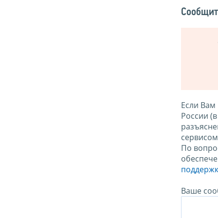
Сообщит
Если Вам
России (
разъясне
сервисо
По вопро
обеспече
поддержк
Ваше соо