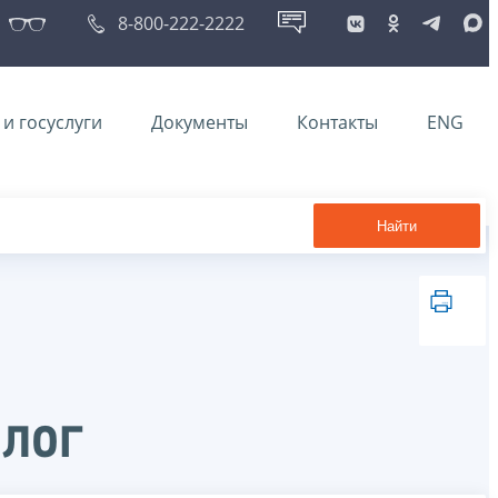
8-800-222-2222
и госуслуги
Документы
Контакты
ENG
Найти
лог