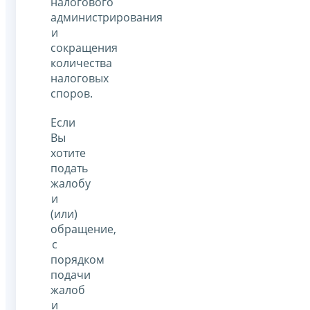
налогового
администрирования
и
сокращения
количества
налоговых
споров.
Если
Вы
хотите
подать
жалобу
и
(или)
обращение,
с
порядком
подачи
жалоб
и