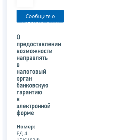
Сообщите о
неприменении
налоговым
органом
О
указанного
предоставлении
письма
возможности
направлять
в
налоговый
орган
банковскую
гарантию
в
электронной
форме
Номер:
ЕД-4-