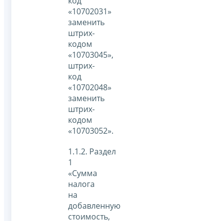
код
«10702031»
заменить
штрих-
кодом
«10703045»,
штрих-
код
«10702048»
заменить
штрих-
кодом
«10703052».
1.1.2. Раздел
1
«Сумма
налога
на
добавленную
стоимость,