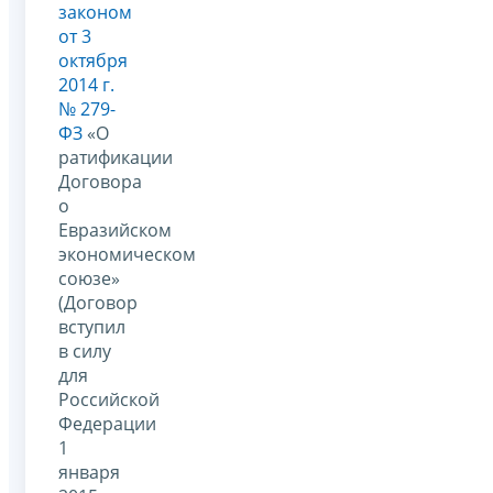
законом
от 3
октября
2014 г.
№ 279-
ФЗ
«О
ратификации
Договора
о
Евразийском
экономическом
союзе»
(Договор
вступил
в силу
для
Российской
Федерации
1
января