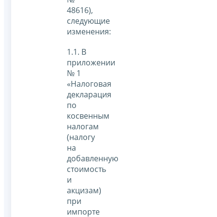
48616),
следующие
изменения:
1.1. В
приложении
№ 1
«Налоговая
декларация
по
косвенным
налогам
(налогу
на
добавленную
стоимость
и
акцизам)
при
импорте