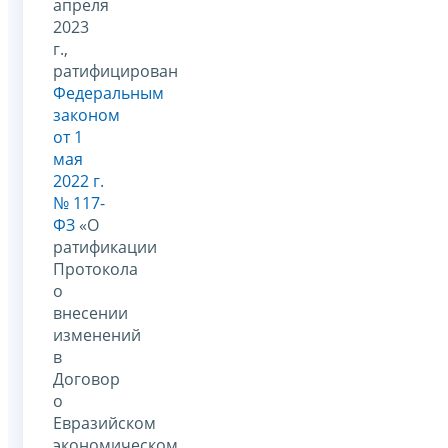
апреля
2023
г.,
ратифицирован
Федеральным
законом
от 1
мая
2022 г.
№ 117-
ФЗ
«О
ратификации
Протокола
о
внесении
изменений
в
Договор
о
Евразийском
экономическом