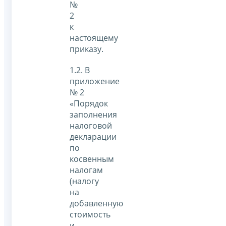
№
2
к
настоящему
приказу.
1.2. В
приложение
№ 2
«Порядок
заполнения
налоговой
декларации
по
косвенным
налогам
(налогу
на
добавленную
стоимость
и