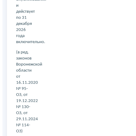
и
действует
по 31
декабря
2026
года
включительно.
(в ред.
законов
Воронежской
области
от
16.11.2020
№ 95-
ОЗ, от
19.12.2022
№ 130-
ОЗ, от
29.11.2024
№ 114-
ОЗ)