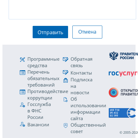
Отмена
Отправить
Программные
Обратная
средства
связь
Перечень
Контакты
обязательных
Подписка
требований
на
Противодействие
новости
коррупции
Об
Госслужба
использовании
в ФНС
информации
России
сайта
Вакансии
Общественный
совет
© 2005-202