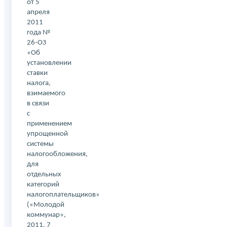
от 5
апреля
2011
года №
26-ОЗ
«Об
установлении
ставки
налога,
взимаемого
в связи
с
применением
упрощенной
системы
налогообложения,
для
отдельных
категорий
налогоплательщиков»
(«Молодой
коммунар»,
2011, 7