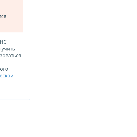
тся
ФНС
лучить
зоваться
ого
ческой