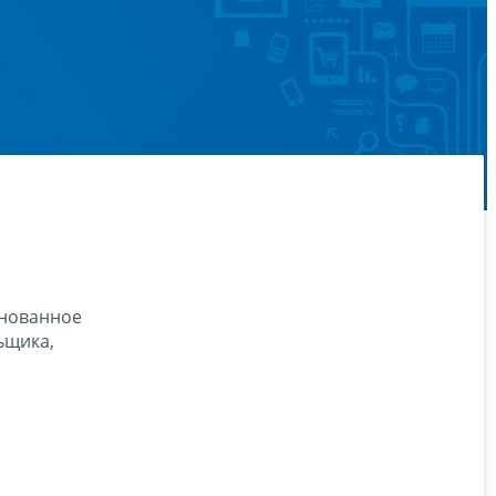
снованное
ьщика,