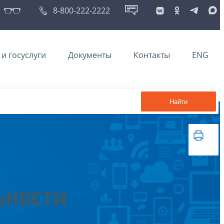
8-800-222-2222
и госуслуги
Документы
Контакты
ENG
Найти
ьности