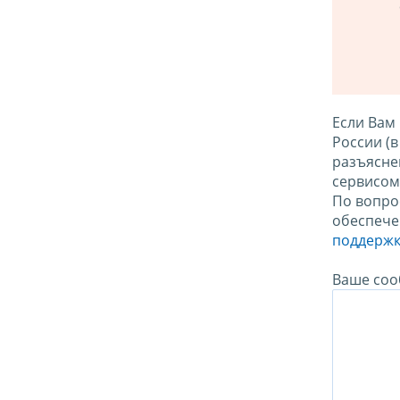
Если Вам
России (
разъясне
сервисо
По вопро
обеспече
поддержк
Ваше соо