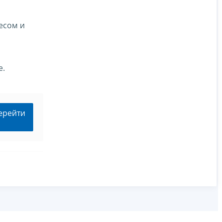
есом и
е.
ерейти