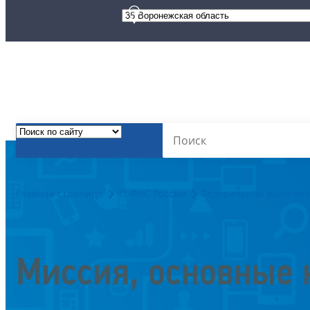
Главная страница
О ФНС России
Федеральная налогова
Миссия, основные 