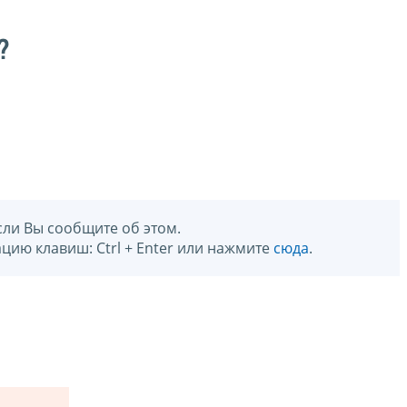
?
сли Вы сообщите об этом.
цию клавиш: Ctrl + Enter или нажмите
сюда
.