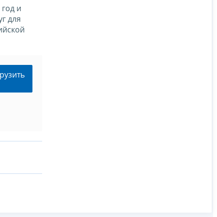
 год и
уг для
ийской
рузить