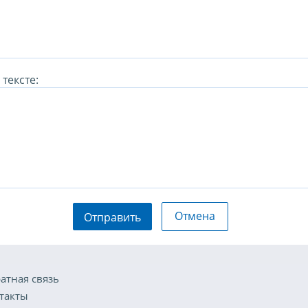
тексте:
Отмена
Отправить
атная связь
такты