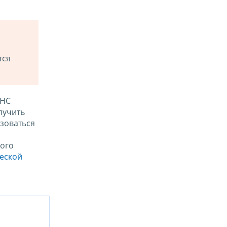
тся
ФНС
лучить
зоваться
ого
ческой