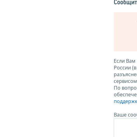
Сообщит
Если Вам
России (
разъясне
сервисо
По вопро
обеспече
поддержк
Ваше соо