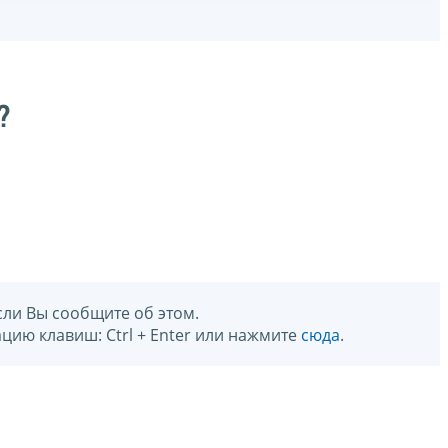
?
сли Вы сообщите об этом.
цию клавиш: Ctrl + Enter или нажмите
сюда
.