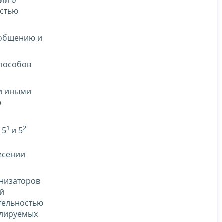
ии о
остью
бобщению и
способов
 и иными
ю
1
2
 5
и 5
есении
анизаторов
ий
ятельностью
улируемых