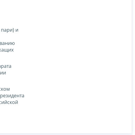
 пари) и
ованию
ежащих
арата
нии
ском
Президента
сийской