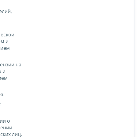
елий,
ческой
ем и
нием
ензий на
х и
ием
я.
к
ии о
дении
ских лиц.