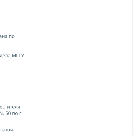
ана по
тдела МГТУ
естителя
 50 по г.
альной