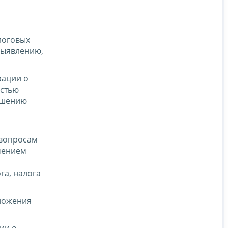
логовых
выявлению,
рации о
остью
решению
 вопросам
чением
га, налога
ложения