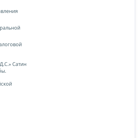
авления
еральной
налоговой
Д.С.» Сатин
бы.
йской