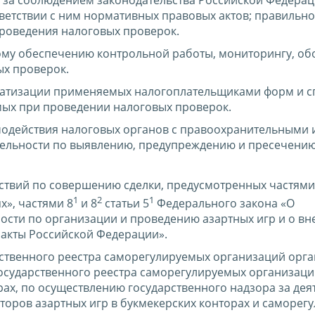
у за соблюдением законодательства Российской Федерац
ответствии с ним нормативных правовых актов; правильн
проведения налоговых проверок.
ому обеспечению контрольной работы, мониторингу, о
ых проверок.
ематизации применяемых налогоплательщиками форм и 
мых при проведении налоговых проверок.
модействия налоговых органов с правоохранительными
ельности по выявлению, предупреждению и пресечени
ствий по совершению сделки, предусмотренных частями
1
2
1
х», частями 8
и 8
статьи 5
Федерального закона «О
ости по организации и проведению азартных игр и о вн
акты Российской Федерации».
рственного реестра саморегулируемых организаций орг
 государственного реестра саморегулируемых организац
рах, по осуществлению государственного надзора за де
оров азартных игр в букмекерских конторах и саморег