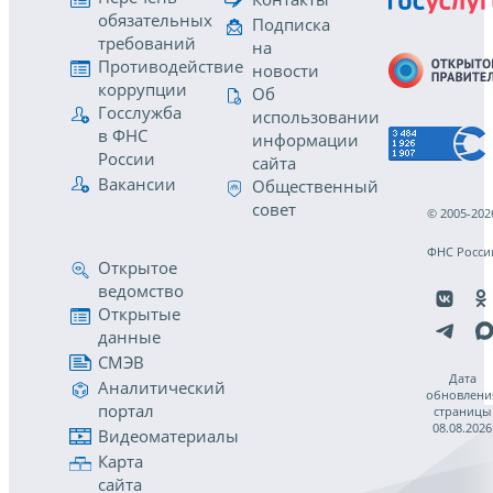
обязательных
Подписка
требований
на
Противодействие
новости
коррупции
Об
Госслужба
использовании
в ФНС
информации
России
сайта
Вакансии
Общественный
совет
© 2005-202
ФНС Росси
Открытое
ведомство
Открытые
данные
СМЭВ
Дата
Аналитический
обновлени
портал
страницы
08.08.2026
Видеоматериалы
Карта
сайта