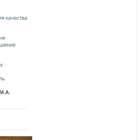
ия качества
ня
ышение
ик
ль
М.А.