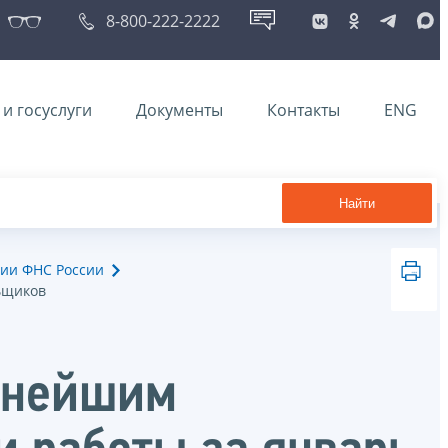
8-800-222-2222
и госуслуги
Документы
Контакты
ENG
Найти
ии ФНС России
ьщиков
пнейшим