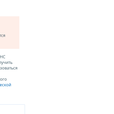
тся
ФНС
лучить
зоваться
ого
ческой