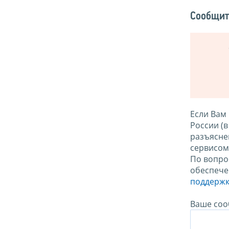
Сообщит
Если Вам
России (
разъясне
сервисо
По вопро
обеспече
поддержк
Ваше соо