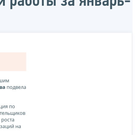
 работы за январь-
йшим
ева
подвела
ция по
ательщиков
 роста
изаций на