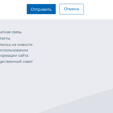
Отмена
Отправить
атная связь
такты
писка на новости
использовании
ормации сайта
ественный совет