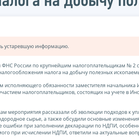
алога на добычу по
ать устаревшую информацию.
и ФНС России по крупнейшим налогоплательщикам № 2 
налогообложения налога на добычу полезных ископаем
м исполняющего обязанности заместителя начальника 
частием налогоплательщиков, состоящих на учете в Ин
ам мероприятия рассказали об эволюции подходов к уп
одородное сырье, а также обсудили основные изменени
вые ошибки при заполнении декларации по НДПИ, особен
мого при исчислении НДПИ, ответили на актуальные во