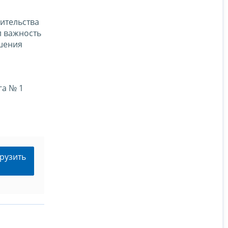
ительства
 важность
шения
га № 1
рузить