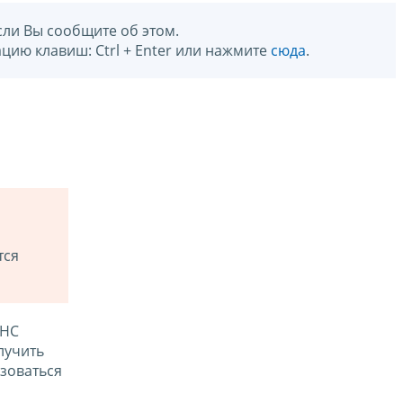
сли Вы сообщите об этом.
цию клавиш: Ctrl + Enter или нажмите
сюда
.
тся
ФНС
лучить
зоваться