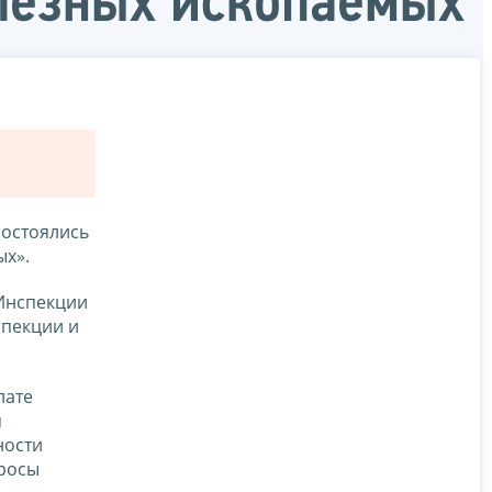
лезных ископаемых
состоялись
ых».
Инспекции
спекции и
лате
я
ности
просы