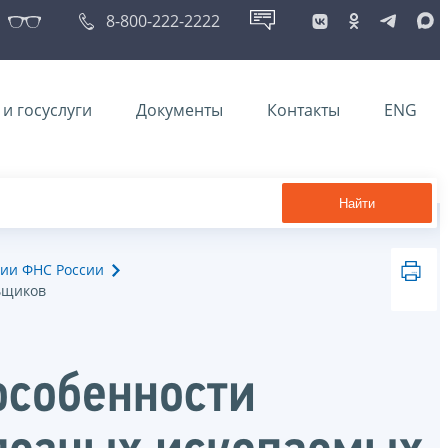
8-800-222-2222
и госуслуги
Документы
Контакты
ENG
Найти
ии ФНС России
ьщиков
особенности