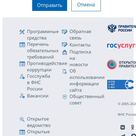
Отмена
Отправить
Программные
Обратная
средства
связь
Перечень
Контакты
обязательных
Подписка
требований
на
Противодействие
новости
коррупции
Об
Госслужба
использовании
в ФНС
информации
России
сайта
Вакансии
Общественный
совет
© 2005-202
ФНС Росси
Открытое
ведомство
Открытые