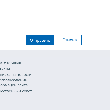
Отмена
Отправить
атная связь
такты
писка на новости
использовании
ормации сайта
ественный совет