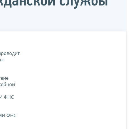
ажданской службы
проводит
бы
твие
жебной
МИ ФНС
, МИ ФНС