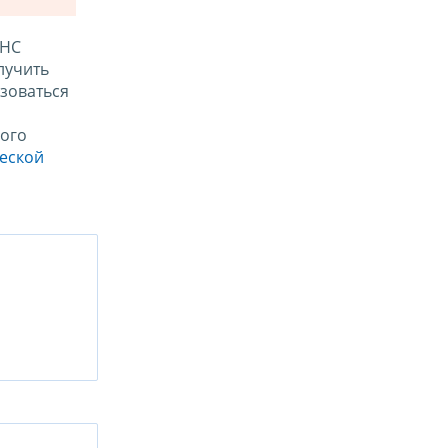
ФНС
лучить
зоваться
ого
ческой