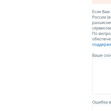
Если Вам
России (
разъясне
сервисо
По вопро
обеспече
поддержк
Ваше соо
Ошибка в 