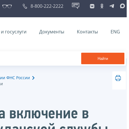
8-800-222-2222
и госуслуги
Документы
Контакты
ENG
Найти
ии ФНС России
ии
на включение в