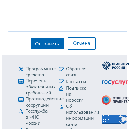
Отмена
Отправить
Программные
Обратная
средства
связь
Перечень
Контакты
обязательных
Подписка
требований
на
Противодействие
новости
коррупции
Об
Госслужба
использовании
в ФНС
информации
России
сайта