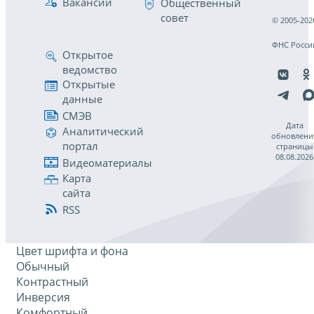
Вакансии
Общественный
совет
© 2005-202
ФНС Росси
Открытое
ведомство
Открытые
данные
СМЭВ
Дата
Аналитический
обновлени
портал
страницы
08.08.2026
Видеоматериалы
Карта
сайта
RSS
Цвет шрифта и фона
Обычный
Контрастный
Инверсия
Комфортный