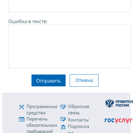
Ошибка в тексте:
Отмена
Отправить
Программные
Обратная
средства
связь
Перечень
Контакты
обязательных
Подписка
требований
на