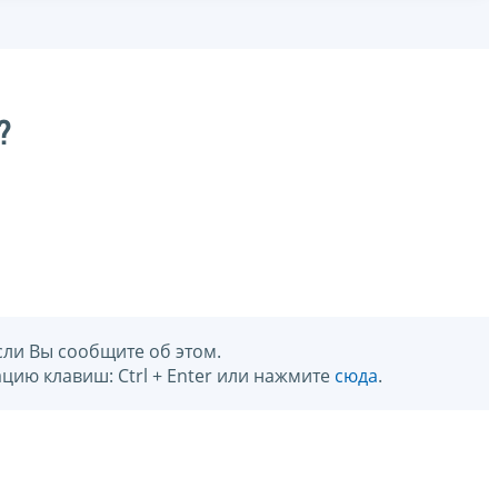
?
сли Вы сообщите об этом.
цию клавиш: Ctrl + Enter или нажмите
сюда
.