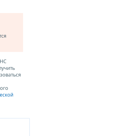
тся
ФНС
лучить
зоваться
ого
ческой