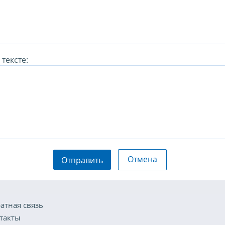
тексте:
Отмена
Отправить
атная связь
такты