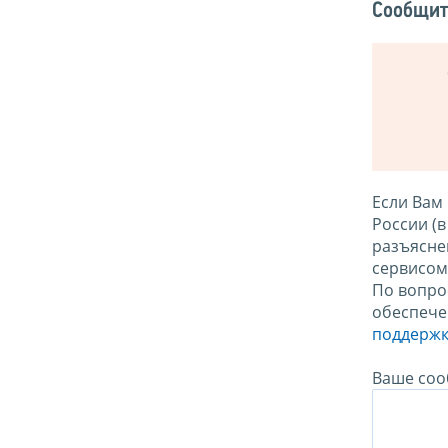
Сообщит
Если Вам
России (
разъясне
сервисо
По вопро
обеспече
поддержк
Ваше соо